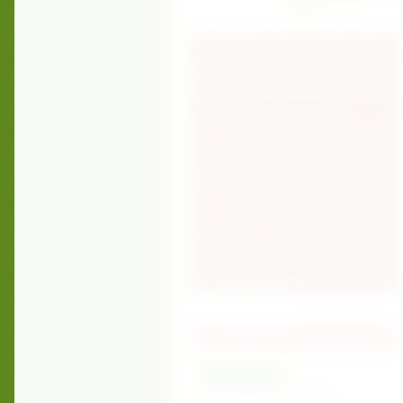
ИНТЕРНЕТ-МАГАЗИН ВСЕ ДЛЯ
ДОМА
ВНУТРЕННЯЯ ОТДЕЛКА
СТРОИТЕЛЬСТВО БУДОК
ВОЛЬЕР
ФОТОГАЛЕРЕЯ
ЗАКАЗАТЬ ON-LINE
ИНТЕРЕСНЫЕ СТАТЬИ
ПОИСК ПО САЙТУ
КАРТА САЙТА
КАТАЛОГ ССЫЛОК
ОТДЫХ
РЕГИСТРАЦИЯ
НОВОСТИ
07.03.17
Поздравляем с 8 марта!