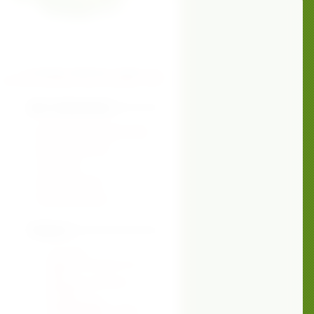
В КОРЗИНЕ ТОВАРОВ НА СУММУ
0
РУБ.
ПЕРЕЙТИ В КОРЗИНУ ИЛИ ОФОРМИТЬ ЗАКАЗ
Доп. информация
Мастерская домашнего очага
Мастерская успеха
О магазине
Заказ продукции
Доставка и оплата
Разделы
ДОСТАВКА
СРЕДСТВА ДЛЯ ЧИСТОТЫ
 с
ДОМА
СРЕДСТВА ДЛЯ МЫТЬЯ
ПОСУДЫ
СРЕДСТВА ДЛЯ
ЭФФЕКТИВНОЙ СТИРКИ