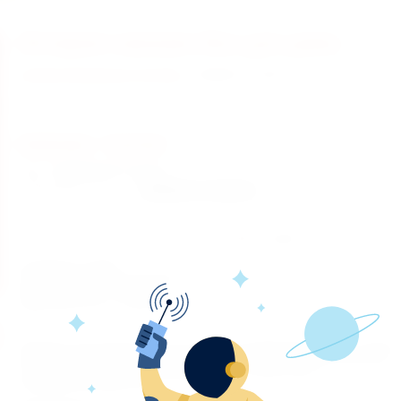
Интернет-магазин Все для дома
ИНТЕРНЕТ-МАГАЗИН ВСЕ ДЛЯ ДОМА
»
КОМПЛЕКТ "СУЛТАН"
Комплект "Султан"
Цена:
1380.00 руб. за (шт.)
Количество:
Комплект постельного белья из бязи "Евростандарт", 100% хлопок.
В комплект входят:
пододеяльник (1 шт.)-217х200
простыня (1 шт.)- 220х240
наволочки (2 шт.) - 70х70 или 50х70
Комплект постельного белья из бязи, изготовленной из 100% хлопка,
использванием импортных красителей, устойчивых к многократным
стиркам. Продукция сертифицирована в соответствии с
законодательством РФ.