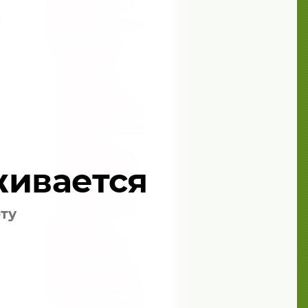
СРЕДСТВА ДЛЯ УХОДА ЗА
АВТОМОБИЛЕМ
ер
ПОСУДА ИЗ СТАЛИ, НОЖИ И
АКСЕССУАРЫ
ВКУСНОЕ И ПОЛЕЗНОЕ
НАТУРАЛЬНЫЕ
ФИТОСОРБЕНТЫ -
ЛИМФОСАНЫ
ЭПАМ - ЭМУЛЬСИЯ
ПРОПОЛИСА
АДАПТИРОВАННАЯ
МОДИФИЦИРОВАННАЯ -
СИНЕРГЕТИК ТРЕТЬЕГО
ПОКОЛЕНИЯ.
БАЛЬЗАМЫ "СИБИРСКИЙ
ПРОПОЛИС"
ТРИМЕГАВИТАЛ -
БОГАТЫЙ ИСТОЧНИК
ПОЛЕЗНЫХ ЖИРОВ И
живается
ЖИРОРАСТВОРИМЫХ
ВИТАМИНОВ.
ДОМАШНИЙ ТЕКСТИЛЬ
МАХРОВЫЕ ИЗДЕЛИЯ
оту
КУХОННЫЙ ТЕКСТИЛЬ
ПОСТЕЛЬНЫЕ
ПРИНАДЛЕЖНОСТИ
ИЗДЕЛИЯ ИЗ ШЕРСТИ
МЕРИНОСА, ВЕРБЛЮДА,
АЛЬПАКА
СИБИРСКАЯ КОЛЛЕКЦИЯ
БАЛЬЗАМОВ. ЗДОРОВЬЕ
ПРИРОДНАЯ ЛАБОРАТОРИЯ
КРАСОТЫ
КОСМЕТИЧЕСКАЯ СЕРИЯ