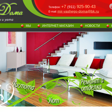
+7
925-90-43
(911)
Телефон:
mir-vashego-doma@bk.ru
E-mail:
МЫ
ИНТЕРНЕТ-МАГАЗИН
НОВОСТИ