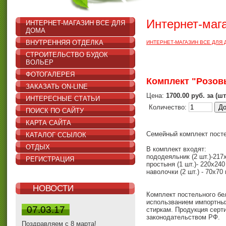
Интернет-маг
ИНТЕРНЕТ-МАГАЗИН ВСЕ ДЛЯ
ДОМА
ВНУТРЕННЯЯ ОТДЕЛКА
ИНТЕРНЕТ-МАГАЗИН ВСЕ ДЛЯ
СТРОИТЕЛЬСТВО БУДОК
ВОЛЬЕР
ФОТОГАЛЕРЕЯ
Комплект "Розов
ЗАКАЗАТЬ ON-LINE
Цена:
1700.00 руб. за (шт
ИНТЕРЕСНЫЕ СТАТЬИ
Количество:
ПОИСК ПО САЙТУ
КАРТА САЙТА
Семейный комплект посте
КАТАЛОГ ССЫЛОК
ОТДЫХ
В комплект входят:
пододеяльник (2 шт.)-217
РЕГИСТРАЦИЯ
простыня (1 шт.)- 220х240
наволочки (2 шт.) - 70х70
НОВОСТИ
Комплект постельного бел
использванием импортных
07.03.17
стиркам. Продукция серт
законодательством РФ.
Поздравляем с 8 марта!