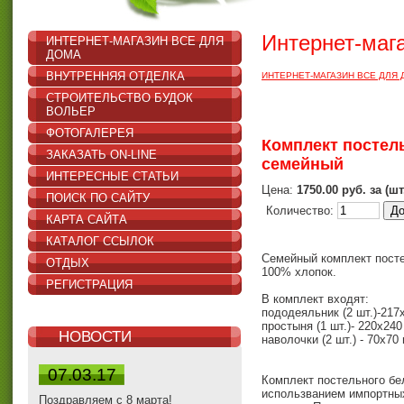
Интернет-маг
ИНТЕРНЕТ-МАГАЗИН ВСЕ ДЛЯ
ДОМА
ВНУТРЕННЯЯ ОТДЕЛКА
ИНТЕРНЕТ-МАГАЗИН ВСЕ ДЛЯ
СТРОИТЕЛЬСТВО БУДОК
ВОЛЬЕР
ФОТОГАЛЕРЕЯ
Комплект постель
ЗАКАЗАТЬ ON-LINE
семейный
ИНТЕРЕСНЫЕ СТАТЬИ
Цена:
1750.00 руб. за (шт
ПОИСК ПО САЙТУ
Количество:
КАРТА САЙТА
КАТАЛОГ ССЫЛОК
Семейный комплект посте
ОТДЫХ
100% хлопок.
РЕГИСТРАЦИЯ
В комплект входят:
пододеяльник (2 шт.)-217
простыня (1 шт.)- 220х240
НОВОСТИ
наволочки (2 шт.) - 70х70
07.03.17
Комплект постельного бел
использванием импортных
Поздравляем с 8 марта!