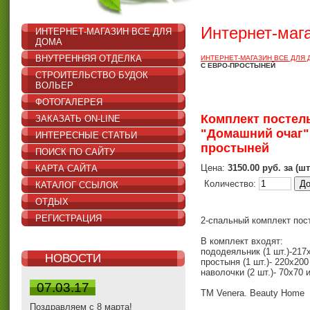
Интернет-маг
ИНТЕРНЕТ-МАГАЗИН ВСЕ ДЛЯ
ДОМА
ВНУТРЕННЯЯ ОТДЕЛКА
ИНТЕРНЕТ-МАГАЗИН ВСЕ ДЛЯ
С ЕВРО-ПРОСТЫНЕЙ
СТРОИТЕЛЬСТВО БУДОК
ВОЛЬЕР
ФОТОГАЛЕРЕЯ
Комплект постель
ЗАКАЗАТЬ ON-LINE
"Домашний очаг" (
ИНТЕРЕСНЫЕ СТАТЬИ
простыней
ПОИСК ПО САЙТУ
Цена:
3150.00 руб. за (шт
КАРТА САЙТА
Количество:
КАТАЛОГ ССЫЛОК
ОТДЫХ
РЕГИСТРАЦИЯ
2-спальный комплект пос
В комплект входят:
пододеяльник (1 шт.)-217
НОВОСТИ
простыня (1 шт.)- 220х200
наволочки (2 шт.)- 70х70 и
07.03.17
ТМ Venera. Beauty Home
Поздравляем с 8 марта!