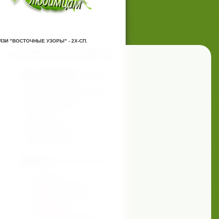
ЗИ "ВОСТОЧНЫЕ УЗОРЫ" - 2Х-СП.
В КОРЗИНЕ ТОВАРОВ НА СУММУ
0
РУБ.
ПЕРЕЙТИ В КОРЗИНУ ИЛИ ОФОРМИТЬ ЗАКАЗ
Доп. информация
Мастерская домашнего очага
Мастерская успеха
О магазине
Заказ продукции
Доставка и оплата
Разделы
ДОСТАВКА
СРЕДСТВА ДЛЯ ЧИСТОТЫ
ДОМА
СРЕДСТВА ДЛЯ МЫТЬЯ
ПОСУДЫ
СРЕДСТВА ДЛЯ
ЭФФЕКТИВНОЙ СТИРКИ