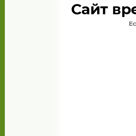
самочувствия.
Сайт вр
подробнее ...
Ес
© 2012 Мастерская здоровья,красоты и уют