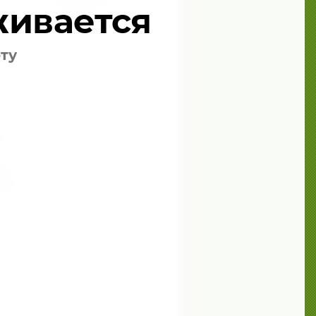
живается
EXPERALTA
оту
ер
me,
ии в
азов