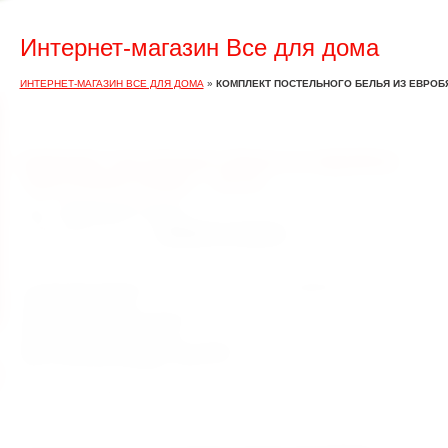
Интернет-магазин Все для дома
ИНТЕРНЕТ-МАГАЗИН ВСЕ ДЛЯ ДОМА
»
КОМПЛЕКТ ПОСТЕЛЬНОГО БЕЛЬЯ ИЗ ЕВРОБЯ
Комплект постельного белья из евробязи
"Восточные узоры" - 2х-сп.
Цена:
1700.00 руб. за (шт.)
Количество:
2-спальный комплект постельного белья из евробязи, 100% хлопок.
В комплект входят:
пододеяльник (1 шт.)-217х175
простыня (1 шт.)- 220х185
наволочки (2 шт.) - 70х70 или 50х70
Все остальные размеры тоже есть!
ТМ Venera. Beauty Home