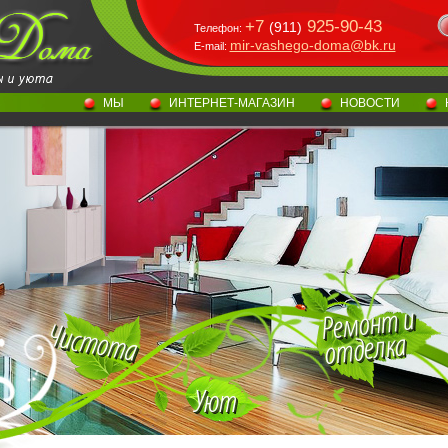
+7
925-90-43
(911)
Телефон:
mir-vashego-doma@bk.ru
E-mail:
МЫ
ИНТЕРНЕТ-МАГАЗИН
НОВОСТИ