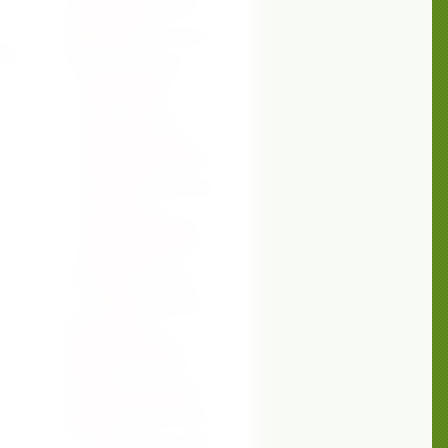
СРЕДСТВА ДЛЯ УХОДА ЗА
-
АВТОМОБИЛЕМ
ПОСУДА ИЗ СТАЛИ, НОЖИ И
няет
АКСЕССУАРЫ
вид
ВКУСНОЕ И ПОЛЕЗНОЕ
НАТУРАЛЬНЫЕ
ФИТОСОРБЕНТЫ -
ЛИМФОСАНЫ
ЭПАМ - ЭМУЛЬСИЯ
ПРОПОЛИСА
АДАПТИРОВАННАЯ
МОДИФИЦИРОВАННАЯ -
СИНЕРГЕТИК ТРЕТЬЕГО
ПОКОЛЕНИЯ.
БАЛЬЗАМЫ "СИБИРСКИЙ
ПРОПОЛИС"
ТРИМЕГАВИТАЛ -
БОГАТЫЙ ИСТОЧНИК
ПОЛЕЗНЫХ ЖИРОВ И
ЖИРОРАСТВОРИМЫХ
ВИТАМИНОВ.
ДОМАШНИЙ ТЕКСТИЛЬ
МАХРОВЫЕ ИЗДЕЛИЯ
КУХОННЫЙ ТЕКСТИЛЬ
ПОСТЕЛЬНЫЕ
ПРИНАДЛЕЖНОСТИ
ИЗДЕЛИЯ ИЗ ШЕРСТИ
МЕРИНОСА, ВЕРБЛЮДА,
АЛЬПАКА
СИБИРСКАЯ КОЛЛЕКЦИЯ
БАЛЬЗАМОВ. ЗДОРОВЬЕ
ПРИРОДНАЯ ЛАБОРАТОРИЯ
КРАСОТЫ
КОСМЕТИЧЕСКАЯ СЕРИЯ