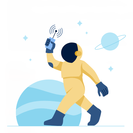
Постельное белье из высококачественной ткани Евробязь, для
производства которой используются тончайшие прочные нити (пряжа 
хлопок 100%).
Постельное белье из евробязи обладает особыми свойствами: сохра
мягкость, не изменяет линейных размеров, прекрасно держит цвет и 
в процессе длительной эксплуатации.
Евробязь отличается от традиционной бязи:
* высокой прочностью,
* долгим сроком использования,
* приятными гигиеническими свойствами: мягкостью и гладкостью.
Продукция сертифицирована в соответствии с законодательством
Российской Федерации.
Вы можете заказать это постельное белье в других размерных
вариантах!
Размерный ряд:
1,5 спальные
Пододеяльник (1шт.) - 217х145
Простыня (1 шт.) - 220х150
Наволочки (2шт.) - 70х70 / 50х70
2х-спальные
Пододеяльник (1 шт.)-217х175
Простыня (1 шт.)- 220х185
Наволочки (2 шт.) - 70х70 / 50х70
2 спальные с европростыней
Пододеяльник (1шт.) - 217х175
Прстыня (1шт.) - 220х200
Наволочки (2шт.) - 70х70 / 50х70
Евростандарт