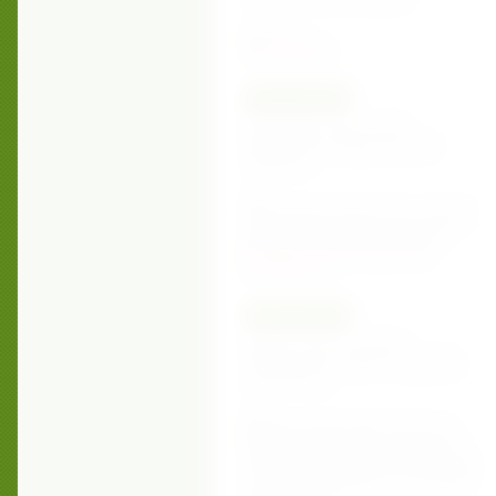
подробнее ...
28.05.16
Май- работа над тонким
кишечником. Новая статья о
здоровье.
Продолжаем заботиться о нашем
кишечнике. Вашему вниманию
статья о тонком кишечнике.
подробнее ...
13.04.16
Новая статья в разделе
"Интересные статьи" -Здоровье
круглый год
Апрельская статья
посвящена
работе толстого кишечника. Как
обычно, вы найдете рекомендации
для вашего здоровья и отличного