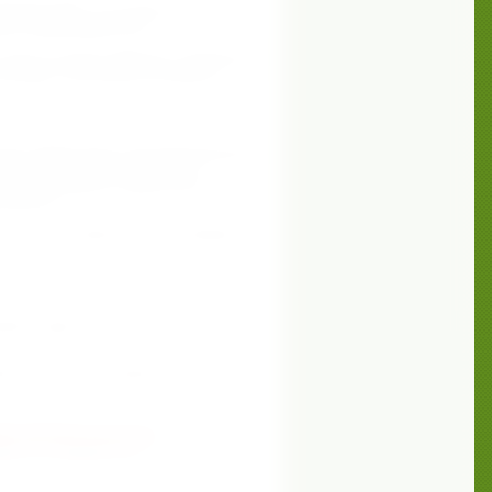
ржание ДГК в суточной дозе 200 мг.
ских микроводорослей.
 курса на месяц 1450 руб. содержание
ом виде, полученная из морских
 для эффективного функционирования
00мг. Если просто "поставить
 абревитатура не защитит вас от бед,
кислоты.
я тем, что предлагает нам природа"
уйте адрес ссылки и вставьте в
егавитал ДГК Суперконцентрат
D0%B3/vertera-forte-
укте из водорослей