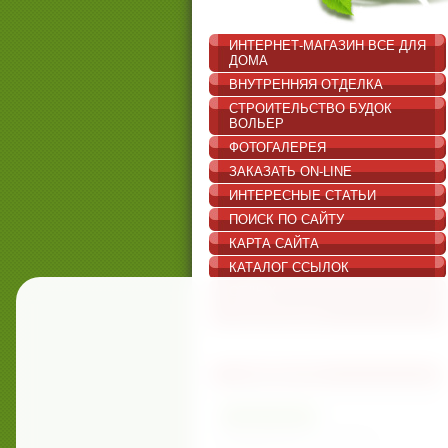
ИНТЕРНЕТ-МАГАЗИН ВСЕ ДЛЯ
ДОМА
ВНУТРЕННЯЯ ОТДЕЛКА
СТРОИТЕЛЬСТВО БУДОК
ВОЛЬЕР
ФОТОГАЛЕРЕЯ
ЗАКАЗАТЬ ON-LINE
ИНТЕРЕСНЫЕ СТАТЬИ
ПОИСК ПО САЙТУ
КАРТА САЙТА
КАТАЛОГ ССЫЛОК
ОТДЫХ
РЕГИСТРАЦИЯ
НОВОСТИ
07.03.17
Поздравляем с 8 марта!