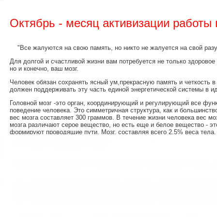
Октябрь - месяц активизации работы г
"Все жалуются на свою память, но никто не жалуется на свой разу
Для долгой и счастливой жизни вам потребуется не только здоровое
но и конечно, ваш мозг.
Человек обязан сохранять ясный ум,прекрасную память и четкость 
должен поддерживать эту часть единой энергетической системы в и
Головной мозг -это орган, координирующий и регулирующий все фун
поведение человека. Это симметричная структура, как и большинств
вес мозга составляет 300 граммов. В течение жизни человека вес моз
мозга различают серое вещество, но есть еще и белое вещество - эт
формируют проводящие пути. Мозг, составляя всего 2.5% веса тела
калорий, поступающих в организм, 15% всей циркулирующей крови и
восполнения затраченной энергии.
Именно дефицит питания вызывает эмоциональную неустойчивость, 
умственную утомляемость, снижение памяти, рассеянность и депрес
Клетки центральной нервной системы называются нейронами. Их фун
мозгу человека от пяти до двадцати миллиардов нейронов. Передача 
системе в целом, осуществляется посредством нервных импульсов. Г
знать, как обеспечить его бесперебойную работу в течение всей жизн
На здоровье нашего мозга влияет множество факторов, но одно из г