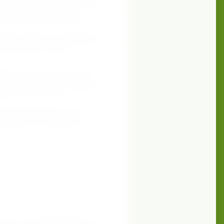
 обязательным содержанием некоторых
ислоты (ПНЖК). Среди всех
ексаеновая кислота (ДГК).
первую очередь она необходима
ентрация ДГК в головном мозге очень
и когнитивных (память,
ционе человека. Происходит это
 рыба питаются водорослями и
бу, что способствует повышению
м ДГК для человека.
ожно формирование клеточных
и мужские половые клетки-
З беременным и кормящим женщинам
ность такие микронутриенты, как