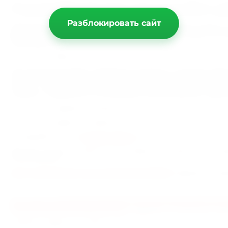
ДГК для детей (NOW Foods) стоимость курса на месяц 1000 руб. соде
по заявлению производителя ДГК в чистом виде, полученная из мор
Разблокировать сайт
Тримегавитал. ДГК Суперконцентрат (Сибирское здоровье) стоимость
ДГК в суточной дозе 290 мг. По заявлению производителя ДГК в чист
микроводорослей.
Мега (Vision) 1300 руб. 60 мг.
Еще один важный момент. Ежедневная потребность организма в ДГК
всей системы составляет 200-250 мг, у беременных и кормящих 250-3
галочку" - содержится ДГК -то это галочкой и останется. Одна только
связанных с дефицитом этой важнейшей полиненасыщенной жирной 
"Чтобы стать здоровым человеком, нужно уметь искусно пользоватьс
Желаю всем здоровья и процветания.
Заглядывайте к нам в
интернет-магазин
. До новых встреч!
Даю две ссылочки на замечательные продукты по нашей теме. Скопир
строку браузера.
http://ru.siberianhealth.com/ru/catalog/product/500061/
Подробнее о Трим
http://vertera.org/%D0%BA%D0%B0%D1%82%D0%B0%D0%BB%D0%BE%
%D0%B3%D0%B5%D0%BB%D1%8C/
Подробнее о Натуральном прод
Указанные продукты вы можете у нас заказать.