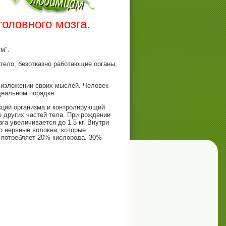
оловного мозга.
м".
 тело, безотказно работающие органы,
в изложении своих мыслей. Человек
деальном порядке.
кции организма и контролирующий
о других частей тела. При рождении
га увеличивается до 1.5 кг. Внутри
о нервные волокна, которые
, потребляет 20% кислорода, 30%
 практически всю глюкозу для
раздражительность, злость,
сию.
кция - обработка информации. В
информации в мозгу, как и в нервной
лавное понять, что мозг уникален, и
и.
лавных условий его нормального