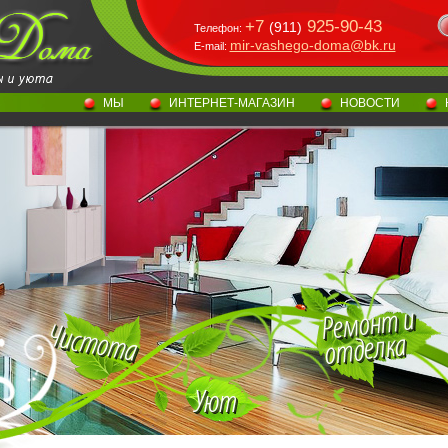
+7
925-90-43
(911)
Телефон:
mir-vashego-doma@bk.ru
E-mail:
МЫ
ИНТЕРНЕТ-МАГАЗИН
НОВОСТИ