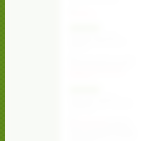
подробнее ...
28.05.16
Май- работа над тонким
кишечником. Новая статья о
здоровье.
Продолжаем заботиться о нашем
кишечнике. Вашему вниманию
статья о тонком кишечнике.
подробнее ...
13.04.16
Новая статья в разделе
"Интересные статьи" -Здоровье
круглый год
Апрельская статья
посвящена
работе толстого кишечника. Как
обычно, вы найдете рекомендации
для вашего здоровья и отличного