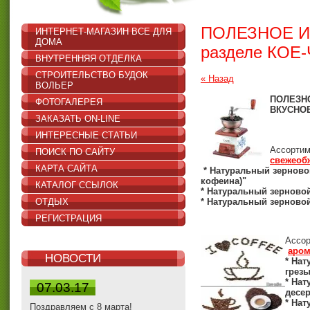
ПОЛЕЗНОЕ И 
ИНТЕРНЕТ-МАГАЗИН ВСЕ ДЛЯ
ДОМА
разделе КОЕ
ВНУТРЕННЯЯ ОТДЕЛКА
СТРОИТЕЛЬСТВО БУДОК
« Назад
ВОЛЬЕР
ПОЛЕЗНО
ФОТОГАЛЕРЕЯ
ВКУСНО
ЗАКАЗАТЬ ON-LINE
ИНТЕРЕСНЫЕ СТАТЬИ
Ассортим
ПОИСК ПО САЙТУ
свежеоб
КАРТА САЙТА
* Натуральный зерновой
кофеина)"
КАТАЛОГ ССЫЛОК
* Натуральный зерновой
ОТДЫХ
* Натуральный зерново
РЕГИСТРАЦИЯ
Ассор
аром
НОВОСТИ
* На
грезы
* На
07.03.17
десер
* На
Поздравляем с 8 марта!