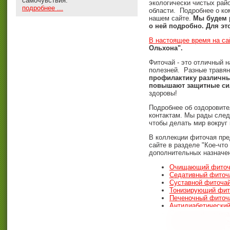
самочувствия.
экологически чистых райо
подробнее ...
области. Подробнее о ко
нашем сайте.
Мы будем 
о ней подробно. Для эт
В настоящее время на са
Ольхона".
Фиточай - это отличный н
полезней. Разные травя
профилактику различны
повышают защитные си
здоровы!
Подробнее об оздоровите
контактам. Мы рады следо
чтобы делать мир вокруг 
В коллекции фиточая пре
сайте в разделе "Кое-чт
дополнительных назначен
Очищающий фиточа
Седативный фиточ
Суставной фиточай
Тонизирующий фито
Печеночный фиточа
Антидиабетический
Сердечный фиточай
Желудочный фиточа
Женский фиточай "