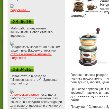
слив
Нату
кара
подробнее ...
* На
шоколад"
28.05.16
Май- работа над тонким
кишечником. Новая статья о
здоровье.
Продолжаем заботиться о нашем
кишечнике. Вашему вниманию
статья о тонком кишечнике.
подробнее ...
13.04.16
Главная новинка раздела 
Новая статья в разделе
новинку представляет л
"Интересные статьи" -Здоровье
пользуемся, любим, цени
круглый год
Ценности Корпорации "Си
красоты", нашими, и, нав
Апрельская статья
посвящена
достижения здоровья и 
работе толстого кишечника. Как
сайте.
обычно, вы найдете рекомендации
для вашего здоровья и отличного
Продукция "Сибирского 