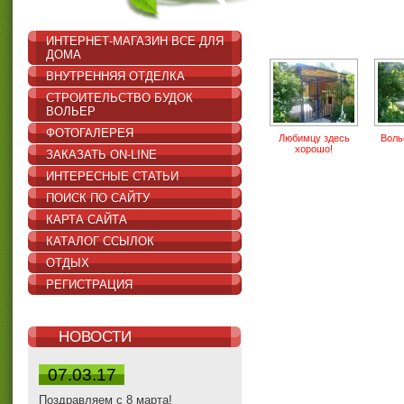
ИНТЕРНЕТ-МАГАЗИН ВСЕ ДЛЯ
ДОМА
ВНУТРЕННЯЯ ОТДЕЛКА
СТРОИТЕЛЬСТВО БУДОК
ВОЛЬЕР
ФОТОГАЛЕРЕЯ
Любимцу здесь
Воль
хорошо!
ЗАКАЗАТЬ ON-LINE
ИНТЕРЕСНЫЕ СТАТЬИ
ПОИСК ПО САЙТУ
КАРТА САЙТА
КАТАЛОГ ССЫЛОК
ОТДЫХ
РЕГИСТРАЦИЯ
НОВОСТИ
07.03.17
Поздравляем с 8 марта!